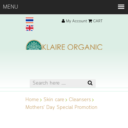
My Account
CART
Home
Skin care
Cleansers
Mothers' Day Special Promotion