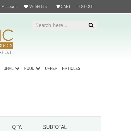
 Account
WISH LIST
CART
LOG OUT
ORAL
FOOD
OFFER
ARTICLES
E
QTY.
SUBTOTAL