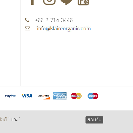
+66 2 714 3446
ไซต์
` และ `
ยอมรับ