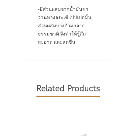
-มีส่วนผสมจากน้ำมันชา
ว่านหางจระเข้ เปปเปอมิ้น
ส่วนผสมบางตัวมาจาก
ธรรมชาติ จึงทำให้รู้สึก
สะอาด และสดชื่น
Active Ingredient: Potassium
บีบยาสีฟันประมาณ
¾
บน
Nitrate 5% Other Ingredients:
แปรงสีฟันที่มีขนอ่อนนุ่ม แปรง
Sorbitol, Glycerin, Hydrated
ฟันให้ทั่วทุกซี่แล้วล้างออก ควร
Silica, Water, Xylitol, Aloe
Related Products
ใช้เป็นประจำทุกวันอย่างต่อเนื่อง
Barbadensis Leaf Extract*,
Cetraria Islandica (Iceland
Moss) Extract, Aesculus
Hippocastanum (Horse
Chestnut) Seed Extract,
Melaleuca Alternifolia (Tea Tree)
Leaf Oil, Olea Europaea (Olive)
Leaf Extract, Echinacea