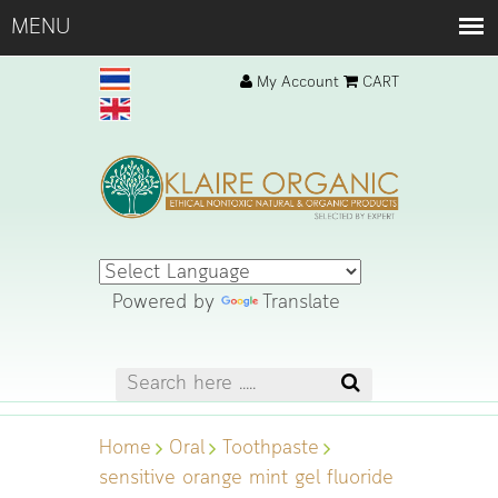
My Account
CART
Powered by
Translate
Home
Oral
Toothpaste
sensitive orange mint gel fluoride