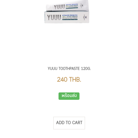
Angustifolia (Echinacea) Extract,
Stevia Rebaudiana (Stevia)
Extract, Natural Flavor, Mentha
Piperita (Peppermint) Oil,
Ammonium Glycyrrhizate
(Licorice Root Extract), Xanthan
Gum, Menthol, Sodium Methyl
Cocoyl Taurate, Sodium Lauroyl
Sarcosinate, Cellulose Gum,
Chlorophyllin-Copper Complex,
YUUU TOOTHPASTE 120G.
Potassium Sorbate (*=organic
ingredient)
240 THB.
พร้อมส่ง
ADD TO CART