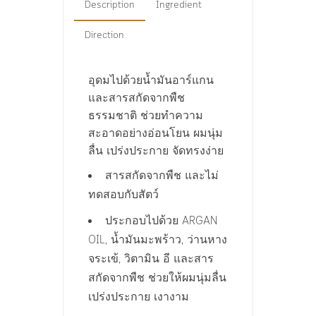
Description
Ingredient
Direction
อุดมไปด้วยน้ำมันอาร์แกน
และสารสกัดจากพืช
ธรรมชาติ
ช่วยทำความ
สะอาดอย่างอ่อนโยน
ผมนุ่ม
ลื่น
เปร่งประกาย
จัดทรงง่าย
สารสกัดจากพืช
และไม่
ทดสอบกับสัตว์
ประกอบไปด้วย
ARGAN
น้ำมันมะพร้าว
ว่านหาง
OIL,
,
จระ
เ
ข้
วิตามิน
อี
และสาร
,
สกัดจากพืช
ช่วยให้ผมนุ่มลื่น
เปร่งประกาย
เงางาม