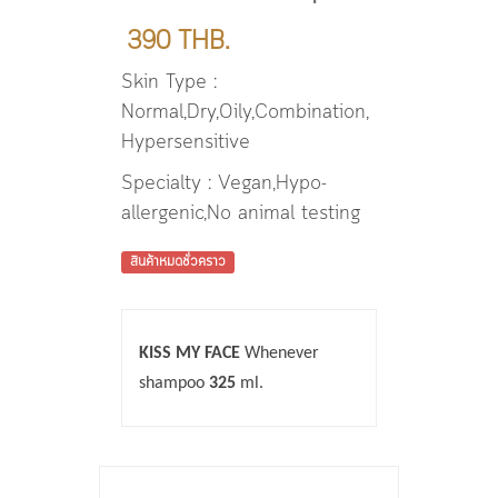
390 THB.
Skin Type :
Normal,Dry,Oily,Combination,
Hypersensitive
Specialty : Vegan,Hypo-
allergenic,No animal testing
สินค้าหมดชั่วคราว
KISS MY FACE
Whenever
shampoo
325
ml.