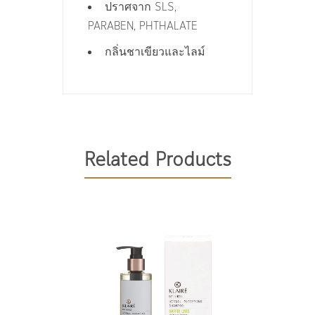
ปราศจาก
SLS,
PARABEN, PHTHALATE
กลิ่นชาเขียวและไลม์
Aqua, C14-16 Olefin Sulfonate,
ใช้ในขณะผมเปียก นวด
Sodium Chloride (Sea Salt),
ทำความสะอาดให้ทั่วหนังศรีษะ
Cocamidopropyl Betaine,
และเส้นผม ประมาณ 1 นาที
Related Products
Glycerin, Aloe Barbadensis Leaf
แล้วล้างออกด้วยน้ำสะอาด
Juice*, Argania Spinosa (Argan)
Kernel Oil*, Tocopheryl Acetate
(Vitamin E/Vitamine E), Salvia
Officinalis (Sage) Leaf Extract*,
Lavandula Angustifolia
(Lavender) Flower Extract,
Camellia Sinensis (Green Tea)