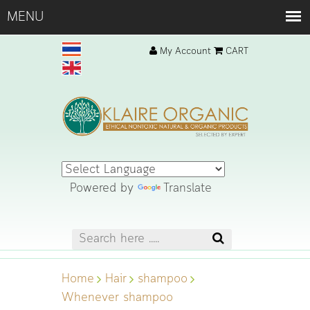
My Account
CART
Powered by
Translate
Home
Hair
shampoo
Whenever shampoo