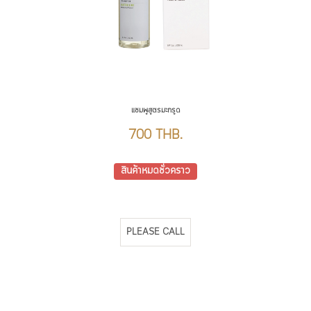
Leaf Extract*, Chamomilla
Recutita (Matricaria) Flower
Extract*, Citrus Limon (Lemon)
Peel Extract*, Urtica Dioica
(Nettle) Leaf Extract, Eucalyptus
Globulus (Eucalyptus) Leaf Oil,
แชมพูสูตรมะกรูด
Citrus Limon (Lemon) Peel Oil,
Cymbopogon Schoenanthus
700 THB.
(Lemongrass) Leaf Oil, Citrus
Aurantifolia (Lime) Fruit Oil,
สินค้าหมดชั่วคราว
Citrus Aurantium Dulcis
(Orange) Fruit Oil, Cocos
Nucifera (Coconut) Oil,
PLEASE CALL
Lavandula Angustifolia
(Lavender) Flower Oil,
Polysorbate 20, Citric Acid,
Potassium Sorbate (*=organic