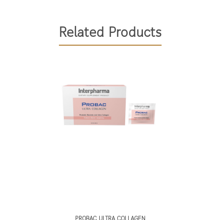
โปรไบโอติก)
Probiotic (
วิธีทานง่ายๆ โดยฉีกซองแล้ว
ได้แก่
เทใส่ปากได้เลยนะคะ รับ
Related Products
ประทานวันละ 2 ซอง เช้า-
-Lactobacillus acidophilus
เย็น
.
-Lactobacillus casei
-Bifidobacterium longum
-Bifidobacterium infantis
-Bifidobacterium bifidum
-Lactococcus lactis
และเสริมด้วย
เส้นใย
Pre-biotic (
ที่เป็นอาหารของโปรไบโอ
ติก) อีก
ชนิด
1
PROBAC ULTRA COLLAGEN