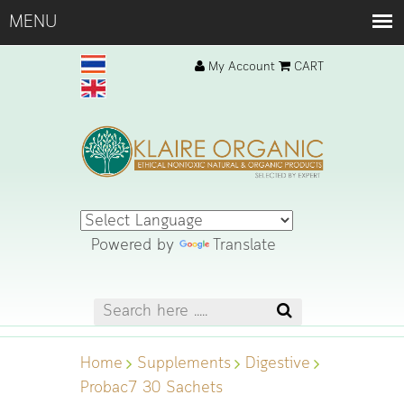
My Account
CART
Powered by
Translate
Home
Supplements
Digestive
Probac7 30 Sachets