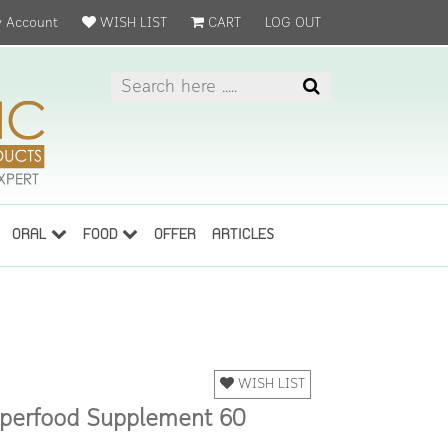
 Account
WISH LIST
CART
LOG OUT
ORAL
FOOD
OFFER
ARTICLES
WISH LIST
uperfood Supplement 60