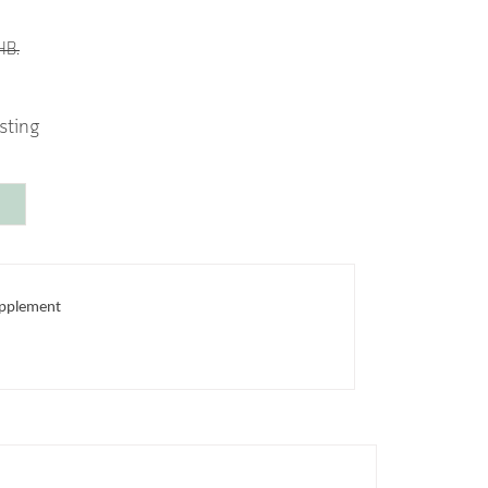
HB.
sting
Supplement