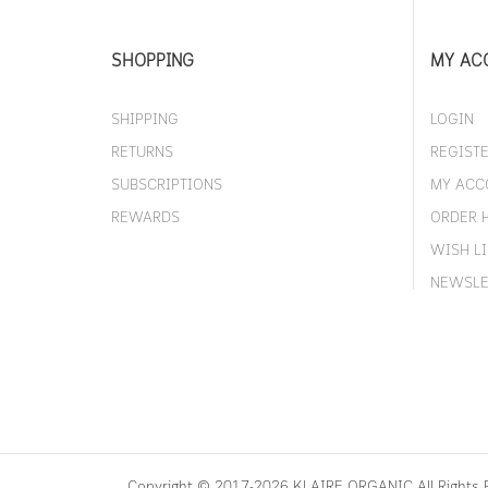
SHOPPING
MY AC
SHIPPING
LOGIN
RETURNS
REGIST
SUBSCRIPTIONS
MY ACC
REWARDS
ORDER 
WISH LI
NEWSLE
Copyright © 2017-2026 KLAIRE ORGANIC All Rights 