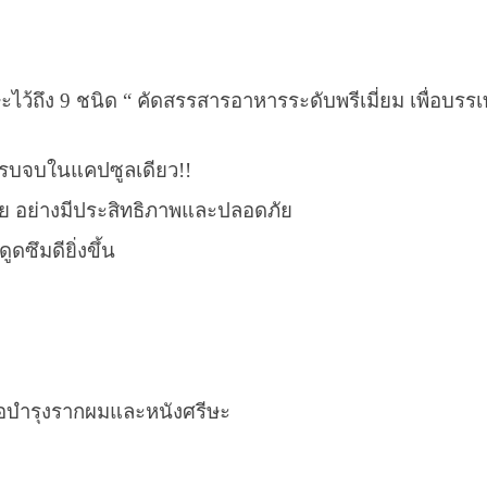
ไว้ถึง 9 ชนิด
“
คัดสรรสารอาหารระดับพรีเ
มี่ยม เพื่อบร
ครบจบในแคปซูลเดียว
!!
ย อย่างมีประสิทธิภาพและปลอดภั
ย
ดซึมดียิ่งขึ้น
ื่อบำรุงรากผมและหนังศรีษะ