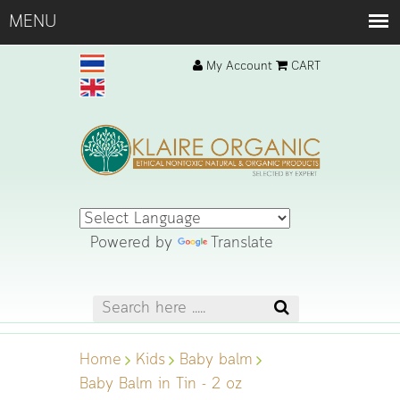
My Account
CART
Powered by
Translate
Home
Kids
Baby balm
Baby Balm in Tin - 2 oz