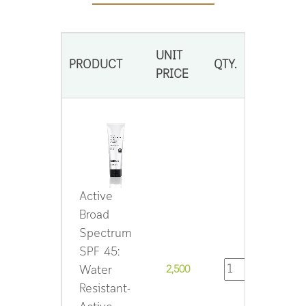
UNIT
PRODUCT
QTY.
SUBT
PRICE
Active
Broad
Spectrum
SPF 45:
Water
2,500
2,50
Resistant-